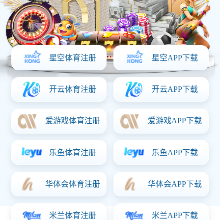
数据从这里开始
覆盖实时赛事、专业数据、高清视频，
天空官方
网站APP
与网页版为您提供便捷的体育服务。
APP下载
网页版入口
首页
/
体育热讯
/ 正文
2026-06-09 15:03
41 次阅读
樊振东腰伤复发频率统计：近两年年均缺