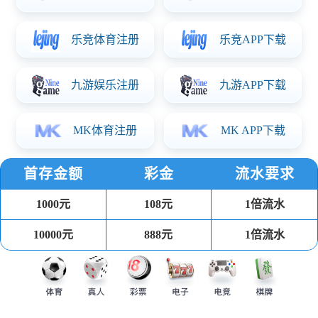
席3站WTT赛事，巴黎奥运前景蒙阴影
近日，一组关于樊振东腰伤复发频率的统计数据引发
乒坛关注。数据显示，这位国乒男单核心近两年年均
缺席3站世界乒乓球职业大联盟（WTT）赛事，且多
数因腰伤复发所致。这一情况，无疑为其巴黎奥运会
的卫冕前景蒙上一层阴影。