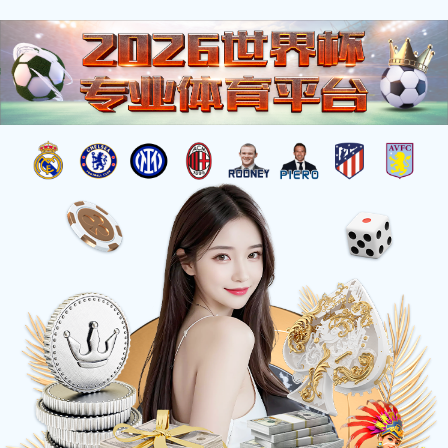
注册入口
天空官方网站
—— 比赛