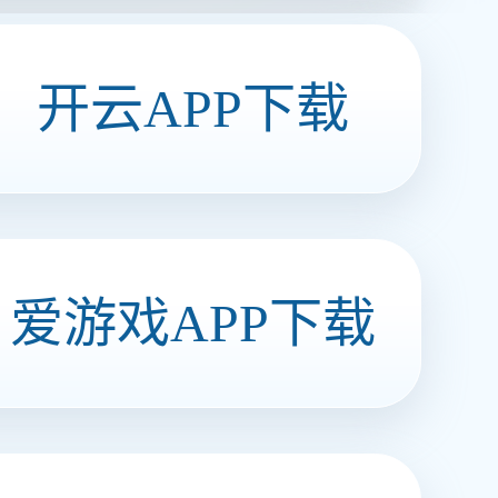
市区外建设一座现代化多功能球场，预计
穴来风，而是基于详细的地质勘察与行政审批
问题延期，但科米索家族承诺将全力推动项
还能为当地社区创造就业机会，进一步巩固
比其他意甲球队的球场困境，紫百合的规划
合的未来可期
断不仅来自球场上的表现，更源于其商业模
部正积极拓展亚洲与北美市场，同时通过数
后，紫百合有望在比赛日收入与转播分成上
小差距。此外，科米索家族对青训的持续投
最后总结道，2031年完工的新球场将成为
冠序列，并成为欧战常客。