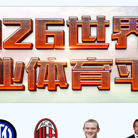
App下载
公司介绍
体育热讯
空官方网站
—— 比赛数据从这里