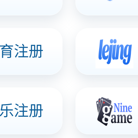
四名球
十足的巴斯克德比，毕尔...
绩
后，交出了一份令人瞩目...
锡伯
暴，在核心后卫杰伦·...
，20
装品牌阿瑞娜（Aren...