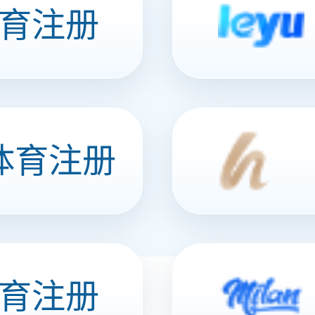
总体而言，卡西尼的这番交流为紫百合的未来描
球场建设，紫百合是强大的俱乐部这一论断正逐步
成，佛罗伦萨或将迎来又一个黄金时代，而科米
量。对于球迷而言，等待或许是漫长的，但方向