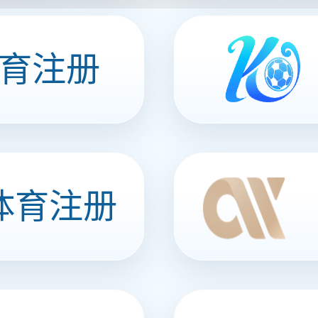
力的重要体现。据悉，佛罗伦萨计划在佛罗伦萨
2031年完工。卡西尼强调，这一时间表并非空
流程。尽管意大利球场建设常因官僚主义与环保
目进展。新球场不仅将提升紫百合的商业收入，
俱乐部在意大利足坛的地位。卡西尼补充道，相
显得尤为务实。
竞技与商业双轮驱动：紫百
在卡西尼看来，紫百合是强大的俱乐部，这一判
式的多元化。凯瑟琳·科米索在交流中提到，俱乐
字媒体增强球迷互动。卡西尼分析，新球场完工
实现突破，从而与尤文图斯、国际米兰等豪门缩
入，也让紫百合在球员交易中占据主动权。卡西尼
一个标志性节点，届时佛罗伦萨有望重回意甲争