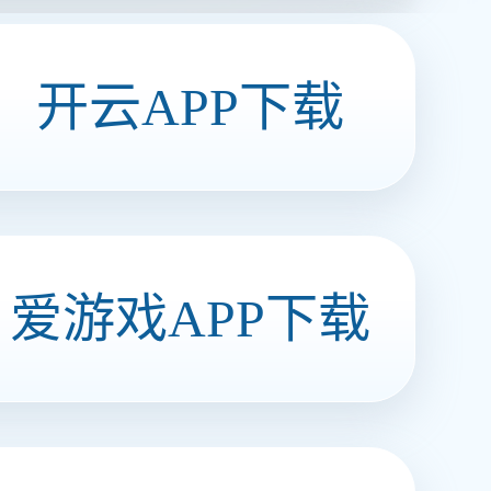
牲跑动换效率”的策略，反而让他的场均关
但依赖程度在降低
“无德布劳内不欢”。在他伤缺的三个月
组织职责，球队的传控体系依然运转稳定。
要像以往那样包揽所有进攻发起任务。数据
至72次，但助攻转化率却从15%提升至
峰的关键。过去他常因过度消耗导致赛季中
力集中在最具威胁的“十号位”区域。对阵
造了4次射门机会，其中一次帮助京多安完
足球智商和传球精度依然处在金字塔顶端。