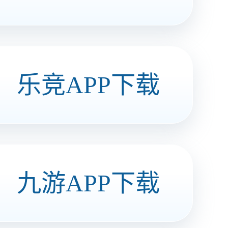
下一篇：
梅西下赛季在美职联数据展望：有望