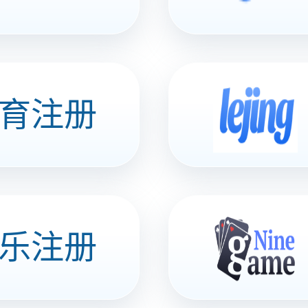
业能
9秒83的成绩刷新亚洲...