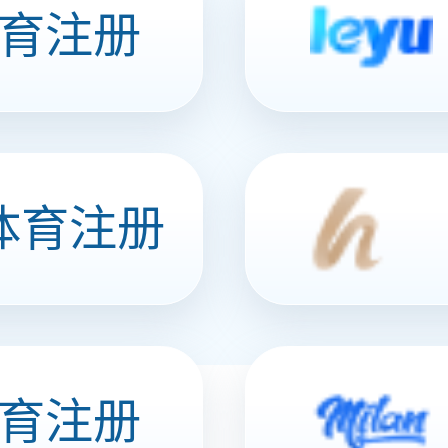
稳定性隐忧：欧冠硬仗仍是
尽管联赛表现亮眼，但德布劳内在高强度对抗下
比锡的客场比赛，他在对方双后腰的绞杀下出现7
强则乏力”的现象，与其腿筋伤势带来的爆发力下
他很难像过去那样通过突然加速完成摆脱。瓜迪
球跑动战术，利用福登和格拉利什的牵制力，为
总结与展望
从目前的表现来看，德布劳内距离完全巅峰仍有距
是曼城最可靠的创造力来源。与其纠结于“是否10
种更可持续的“后核心时代”模式——当蓝月核心不
集中在关键回合，球队的进攻反而更具层次感。
冠淘汰赛和英超争冠关键战中持续输出，将最终决
是“如何定义巅峰”。