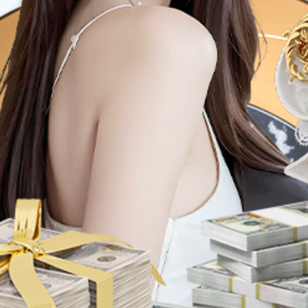
月核心，是否真的已找回巅峰状态？