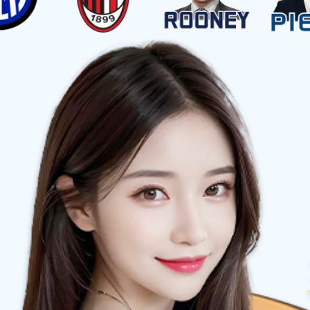
、专业数据、高清视频，
天空官方网站APP
与网页版为您提供便
APP下载
网页版入口
曼城近期在英超与欧冠赛场上逐渐找回统治力，这
劳内。自从这位比利时中场从腿筋伤势中康复归来
球，这一数据不仅冠绝队内，也让外界开始重新