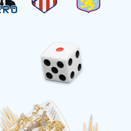
捷的体育服务。
2026-06-06 15:02
59 次阅读
背后一个关键变量不容忽视——凯文·德布
，他在出场的比赛中场均贡献4.8次关键传
审视：那个曾用手术刀般直塞撕裂防线的蓝