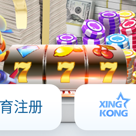
数据回暖：4.8次关键传球
德布劳内的复出，最直观的体现便是曼城进攻端的
首发的比赛中，场均送出4.8次关键传球，这一数字甚
的4.2次。更重要的是，这些传球并非简单的横
在对阵水晶宫的比赛中，他两次通过外脚背搓传
“无视防守”的传球选择，正是蓝月核心独有的威
空档，德布劳内就能用一脚传球让整条防线形同
然而，数据不能完全反应比赛影响力。仔细观察
前略有缩减，他在高位逼抢时的冲刺次数有所下
号，但曼城主帅瓜迪奥拉显然在战术上做了妥协：