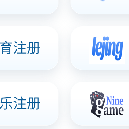
线支
克里斯塔普斯·波尔津...
切洛
修斯在训练中股二头肌撕...
斯
之队明星输出选手Lip（...
战术
场挑战浙江队，比赛进行到...