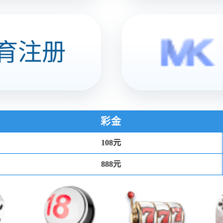
n同
手的英雄池与操作稳定性...
联系我们
support@cloflos.com
「
家