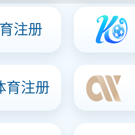
美职联赛季跨度较长，且包含季后赛与杯赛，这
已展现出对北美足球环境的适应性——上赛季他
了其面对中下游球队时的统治力。新赛季迈阿密国
防守效率排名后十位的球队，这为梅西刷高进球
入季后赛，梅西有望在单场淘汰制的高压环境中
跑位习惯的进一步熟悉，助攻数据同样可能迎来井
人进球优先级。
潜在风险与调整空间
尽管前景光明，但梅西冲击单赛季30球仍需克服
的客场飞行距离远超欧洲联赛，密集赛程下肌肉
度会逐步升级，包夹与战术犯规可能压缩其射门
球跑动能力，他通过频繁回撤至中场接球，能有效
梅西在季前赛中明显加强了远射与任意球的专项练
器。若能将点球与定位球得分占比提升至总进球的