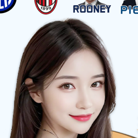
、专业数据、高清视频，
天空官方网站APP
与网页版为您提供便
APP下载
网页版入口
随着美职联新赛季的临近，阿根廷巨星梅西在迈
点。自加盟以来，这位七届金球奖得主已用不可
赛程密度曾影响其出场时间，但从战术适配度与