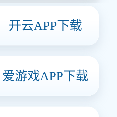
对球员的体能分配提出了挑战。不过，梅西
在客场对阵弱旅时屡屡上演帽子戏法，证明
际的赛程中，有超过15场比赛对阵上赛季
数提供了绝佳窗口。此外，若球队能顺利进
延续爆发。值得注意的是，随着队友对梅西
喷，但这种“双向提升”反而可能分散其个
几项障碍。首先是身体负荷管理——美职联
疲劳风险陡增。其次，对手的针对性防守强
数量。不过，梅西近年已开发出更高效的无
破解“锁死空间”的战术。从训练反馈看，
习，这为其在僵局中“破冰”提供了新武
30%，即便运动战效率小幅下滑，整体数