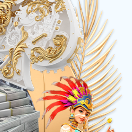
里程碑式的成就。