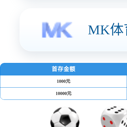
2026-06-05
5
Jiejie盲僧回旋踢失误率升至35%，Tia
随着LPL夏季赛赛程进入白热化阶段，打野选
2026-07-23
推荐网站
火博登陆下载
星空体育
lejing乐竞
MK官方端网站登录入口
好博·体育
球王会官方网站