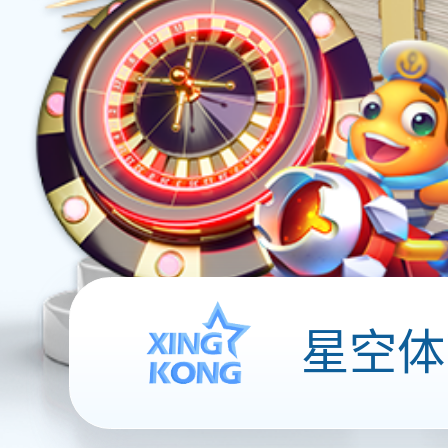
梅西下赛季在美职联数据展
望：有望冲击单赛季30球