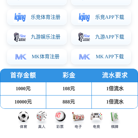
纪团队表达不满
在CBA新赛季即将拉开帷幕之际，辽宁队的一笔重磅
交易引发了联盟内外的广泛关注。据悉，辽宁队为了
优化阵容结构并获取未来的选秀权，决定送走5名替
补球员，换回宝贵的选秀权资产。这一举动不仅让球
队的板凳深度面临考验，更激起了郭艾伦经纪团队的
不满，他们认为这一决策可能影响球队的整体竞争
力，甚至对郭艾伦的留队前景产生负面影响。交易方
案的具体细节尚未完全披露，但已迅速成为球迷和媒
体热议的焦点。