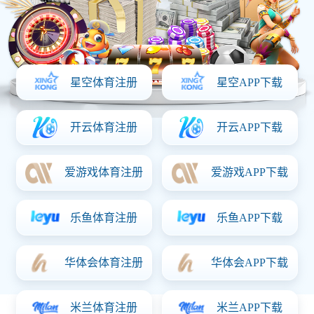
数据从这里开始
覆盖实时赛事、专业数据、高清视频，
天空官方
网站APP
与网页版为您提供便捷的体育服务。
APP下载
网页版入口
首页
/
体育热讯
/ 正文
2026-06-08 15:02
27 次阅读
辽宁队送走5名替补换回选秀权：郭艾伦经